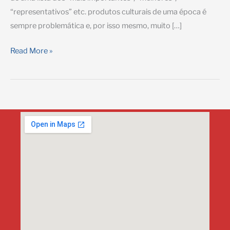
“representativos” etc. produtos culturais de uma época é
sempre problemática e, por isso mesmo, muito […]
Melhores
Read More »
livros
do
século
21?
Aprofundando
a
discussão
sobre
a
lista
da
Folha