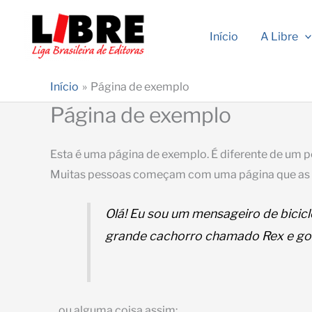
Ir
para
Início
A Libre
o
conteúdo
Início
Página de exemplo
Página de exemplo
Esta é uma página de exemplo. É diferente de um 
Muitas pessoas começam com uma página que as apre
Olá! Eu sou um mensageiro de bicicle
grande cachorro chamado Rex e gost
…ou alguma coisa assim: