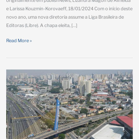
originalmente em publishNews, Lizandra Magon de Almeida
e Larissa Kouzmin-Korovaeff, 18/01/2024 Com o início deste
novo ano, uma nova diretoria assume a Liga Brasileira de
Editoras (Libre). A chapa eleita, […]
O
Read More »
novo
voo
da
Libre