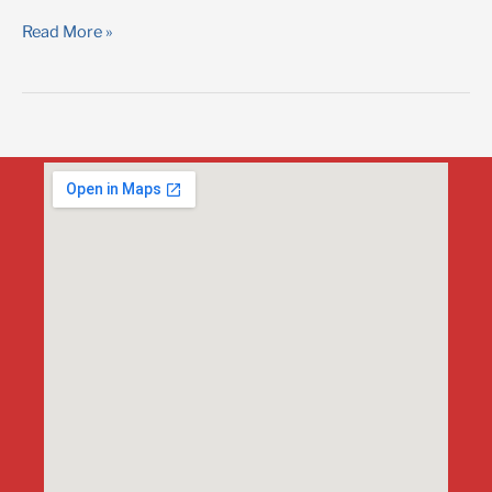
Primavera
Read More »
dos
Livros
BH